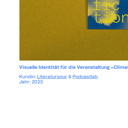
Visuelle Identität für die Veranstaltung «Clima
Kundin:
Literaturspur
&
Podcastlab
Jahr: 2023